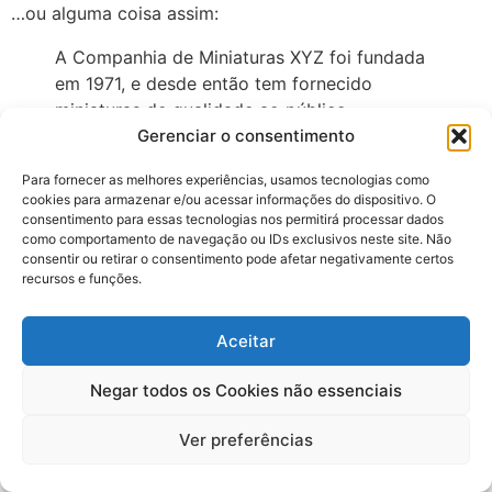
…ou alguma coisa assim:
A Companhia de Miniaturas XYZ foi fundada
em 1971, e desde então tem fornecido
miniaturas de qualidade ao público.
Localizada na cidade de Itu, a XYZ emprega
Gerenciar o consentimento
mais de 2.000 pessoas e faz coisas
Para fornecer as melhores experiências, usamos tecnologias como
grandiosas para a comunidade da cidade.
cookies para armazenar e/ou acessar informações do dispositivo. O
consentimento para essas tecnologias nos permitirá processar dados
Como um novo usuário do WordPress, você deveria ir
como comportamento de navegação ou IDs exclusivos neste site. Não
ao
painel
para excluir essa página e criar novas páginas
consentir ou retirar o consentimento pode afetar negativamente certos
recursos e funções.
para o seu conteúdo. Divirta-se!
Aceitar
Todos os direitos reservados
Negar todos os Cookies não essenciais
Ver preferências