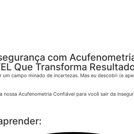
nsegurança com Acufenometri
L Que Transforma Resultados
er um campo minado de incertezas. Mas eu descobri (e ape
da nossa
Acufenometria Confiável
para você sair da insegur
 aprender: