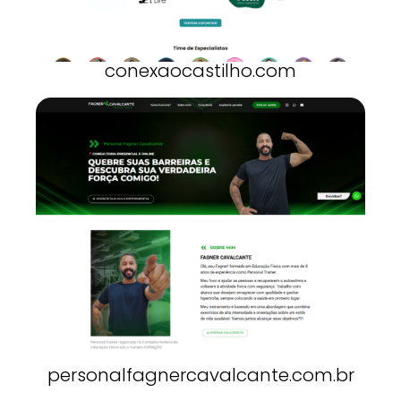
conexaocastilho.com
personalfagnercavalcante.com.br