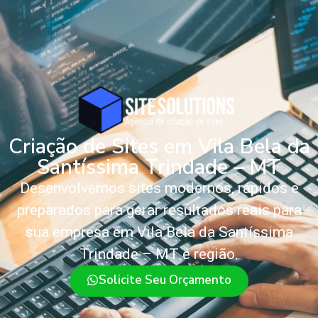
Criação de Sites em Vila Bela da
Santíssima Trindade – MT
Desenvolvemos sites modernos, rápidos e
preparados para gerar resultados reais para
sua empresa em Vila Bela da Santíssima
Trindade – MT e região.
Solicite Seu Orçamento