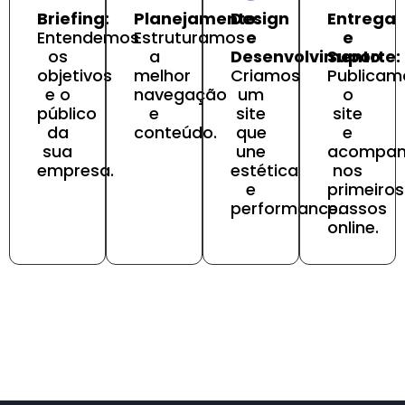
Briefing:
Planejamento:
Design
Entrega
Entendemos
Estruturamos
e
e
os
a
Desenvolvimento:
Suporte:
objetivos
melhor
Criamos
Publicam
e o
navegação
um
o
público
e
site
site
da
conteúdo.
que
e
sua
une
acompa
empresa.
estética
nos
e
primeiros
performance.
passos
online.