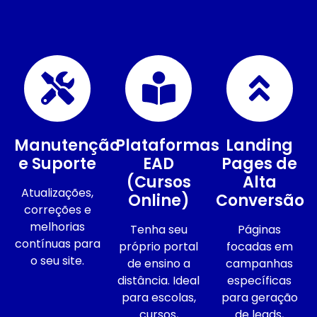
Manutenção
Plataformas
Landing
e Suporte
EAD
Pages de
(Cursos
Alta
Atualizações,
Online)
Conversão
correções e
melhorias
Tenha seu
Páginas
contínuas para
próprio portal
focadas em
o seu site.
de ensino a
campanhas
distância. Ideal
específicas
para escolas,
para geração
cursos,
de leads,