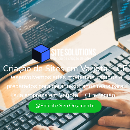
Criação de Sites em Varjota – CE
Desenvolvemos sites modernos, rápidos e
preparados para gerar resultados reais para
sua empresa em Varjota – CE e região.
Solicite Seu Orçamento