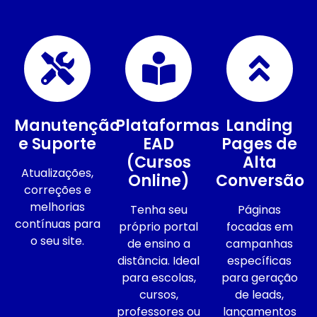
Manutenção
Plataformas
Landing
e Suporte
EAD
Pages de
(Cursos
Alta
Atualizações,
Online)
Conversão
correções e
melhorias
Tenha seu
Páginas
contínuas para
próprio portal
focadas em
o seu site.
de ensino a
campanhas
distância. Ideal
específicas
para escolas,
para geração
cursos,
de leads,
professores ou
lançamentos