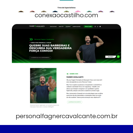
conexaocastilho.com
personalfagnercavalcante.com.br