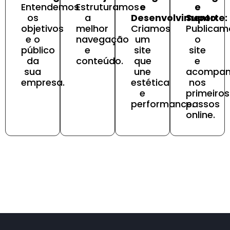
Entendemos
Estruturamos
e
e
os
a
Desenvolvimento:
Suporte:
objetivos
melhor
Criamos
Publicam
e o
navegação
um
o
público
e
site
site
da
conteúdo.
que
e
sua
une
acompa
empresa.
estética
nos
e
primeiros
performance.
passos
online.