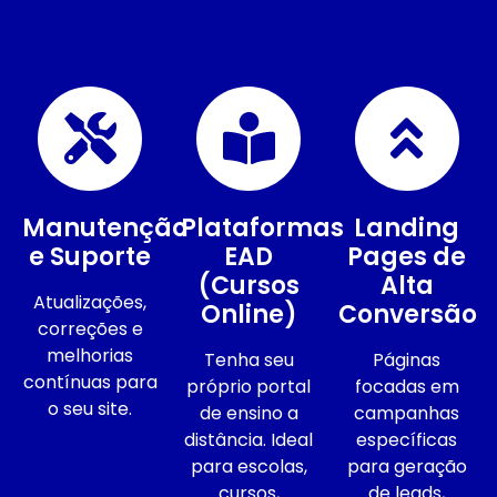
Manutenção
Plataformas
Landing
e Suporte
EAD
Pages de
(Cursos
Alta
Atualizações,
Online)
Conversão
correções e
melhorias
Tenha seu
Páginas
contínuas para
próprio portal
focadas em
o seu site.
de ensino a
campanhas
distância. Ideal
específicas
para escolas,
para geração
cursos,
de leads,