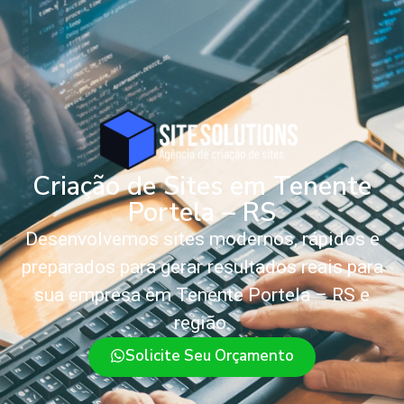
Criação de Sites em Tenente
Portela – RS
Desenvolvemos sites modernos, rápidos e
preparados para gerar resultados reais para
sua empresa em Tenente Portela – RS e
região.
Solicite Seu Orçamento