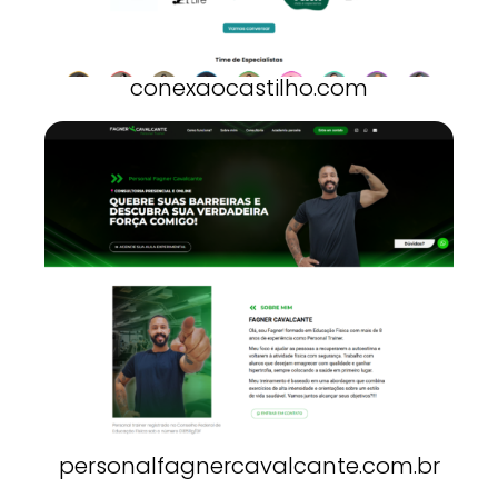
conexaocastilho.com
personalfagnercavalcante.com.br