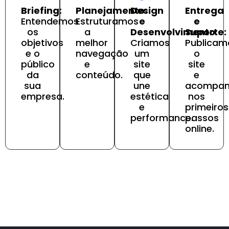
Briefing:
Planejamento:
Design
Entrega
Entendemos
Estruturamos
e
e
os
a
Desenvolvimento:
Suporte:
objetivos
melhor
Criamos
Publicam
e o
navegação
um
o
público
e
site
site
da
conteúdo.
que
e
sua
une
acompa
empresa.
estética
nos
e
primeiros
performance.
passos
online.