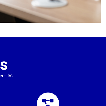
s
s – RS