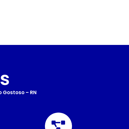
s
o Gostoso – RN