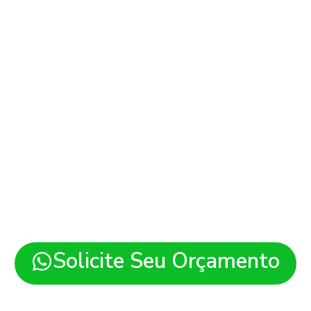
ites em São Miguel do
es modernos, rápidos e pre
ra sua empresa em São Migu
região.
Solicite Seu Orçamento