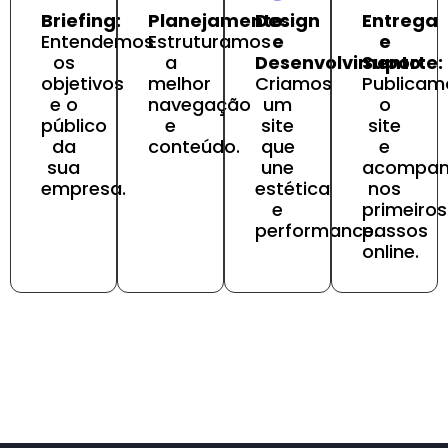
Briefing:
Planejamento:
Design
Entrega
Entendemos
Estruturamos
e
e
os
a
Desenvolvimento:
Suporte:
objetivos
melhor
Criamos
Publicam
e o
navegação
um
o
público
e
site
site
da
conteúdo.
que
e
sua
une
acompa
empresa.
estética
nos
e
primeiros
performance.
passos
online.