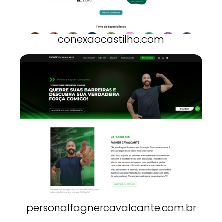
conexaocastilho.com
personalfagnercavalcante.com.br