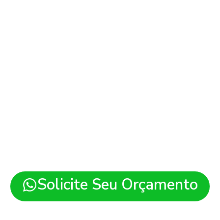
ites em Santa Fé do 
es modernos, rápidos e pre
ara sua empresa em Santa Fé
região.
Solicite Seu Orçamento