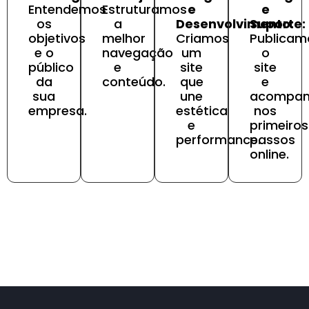
Entendemos
Estruturamos
e
e
os
a
Desenvolvimento:
Suporte:
objetivos
melhor
Criamos
Publicam
e o
navegação
um
o
público
e
site
site
da
conteúdo.
que
e
sua
une
acompa
empresa.
estética
nos
e
primeiros
performance.
passos
online.