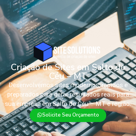
Criação de Sites em Salto do
Céu – MT
Desenvolvemos sites modernos, rápidos e
preparados para gerar resultados reais para
sua empresa em Salto do Céu – MT e região.
Solicite Seu Orçamento