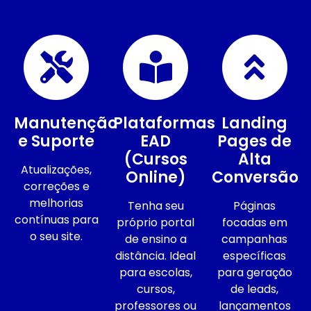
Manutenção
Plataformas
Landing
e Suporte
EAD
Pages de
(Cursos
Alta
Atualizações,
Online)
Conversão
correções e
melhorias
Tenha seu
Páginas
contínuas para
próprio portal
focadas em
o seu site.
de ensino a
campanhas
distância. Ideal
específicas
para escolas,
para geração
cursos,
de leads,
professores ou
lançamentos