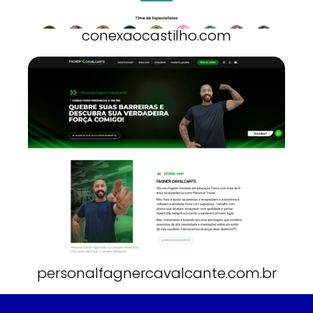
conexaocastilho.com
personalfagnercavalcante.com.br