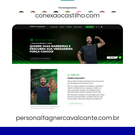
conexaocastilho.com
personalfagnercavalcante.com.br