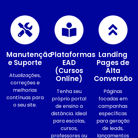
Manutenção
Plataformas
Landing
e Suporte
EAD
Pages de
(Cursos
Alta
Atualizações,
Online)
Conversão
correções e
melhorias
Tenha seu
Páginas
contínuas para
próprio portal
focadas em
o seu site.
de ensino a
campanhas
distância. Ideal
específicas
para escolas,
para geração
cursos,
de leads,
professores ou
lançamentos