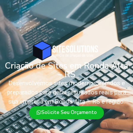
Criação de Sites em Ronda Alta
– RS
Desenvolvemos sites modernos, rápidos e
preparados para gerar resultados reais para
sua empresa em Ronda Alta – RS e região.
Solicite Seu Orçamento