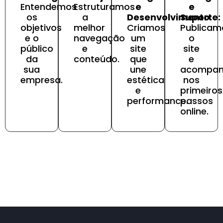
Entendemos
Estruturamos
e
e
os
a
Desenvolvimento:
Suporte:
objetivos
melhor
Criamos
Publicam
e o
navegação
um
o
público
e
site
site
da
conteúdo.
que
e
sua
une
acompa
empresa.
estética
nos
e
primeiros
performance.
passos
online.