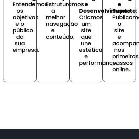
Entendemos
Estruturamos
e
e
os
a
Desenvolvimento:
Suporte:
objetivos
melhor
Criamos
Publicam
e o
navegação
um
o
público
e
site
site
da
conteúdo.
que
e
sua
une
acompa
empresa.
estética
nos
e
primeiros
performance.
passos
online.