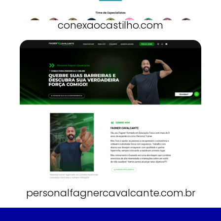
conexaocastilho.com
personalfagnercavalcante.com.br