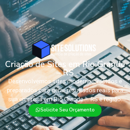
Criação de Sites em Rio Grande
– RS
Desenvolvemos sites modernos, rápidos e
preparados para gerar resultados reais para
sua empresa em Rio Grande – RS e região.
Solicite Seu Orçamento