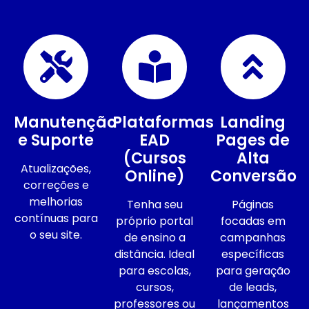
Manutenção
Plataformas
Landing
e Suporte
EAD
Pages de
(Cursos
Alta
Atualizações,
Online)
Conversão
correções e
melhorias
Tenha seu
Páginas
contínuas para
próprio portal
focadas em
o seu site.
de ensino a
campanhas
distância. Ideal
específicas
para escolas,
para geração
cursos,
de leads,
professores ou
lançamentos