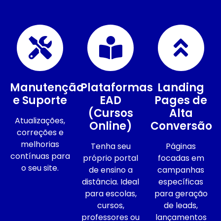
Manutenção
Plataformas
Landing
e Suporte
EAD
Pages de
(Cursos
Alta
Atualizações,
Online)
Conversão
correções e
melhorias
Tenha seu
Páginas
contínuas para
próprio portal
focadas em
o seu site.
de ensino a
campanhas
distância. Ideal
específicas
para escolas,
para geração
cursos,
de leads,
professores ou
lançamentos