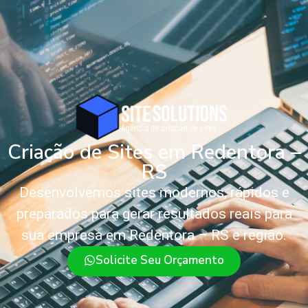
Criação de Sites em Redentora –
RS
Desenvolvemos sites modernos, rápidos e
preparados para gerar resultados reais para
sua empresa em Redentora – RS e região.
Solicite Seu Orçamento