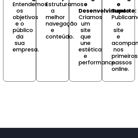
Entendemos
Estruturamos
e
e
os
a
Desenvolvimento:
Suporte:
objetivos
melhor
Criamos
Publicam
e o
navegação
um
o
público
e
site
site
da
conteúdo.
que
e
sua
une
acompa
empresa.
estética
nos
e
primeiros
performance.
passos
online.