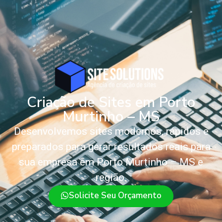
Criação de Sites em Porto
Murtinho – MS
Desenvolvemos sites modernos, rápidos e
preparados para gerar resultados reais para
sua empresa em Porto Murtinho – MS e
região.
Solicite Seu Orçamento