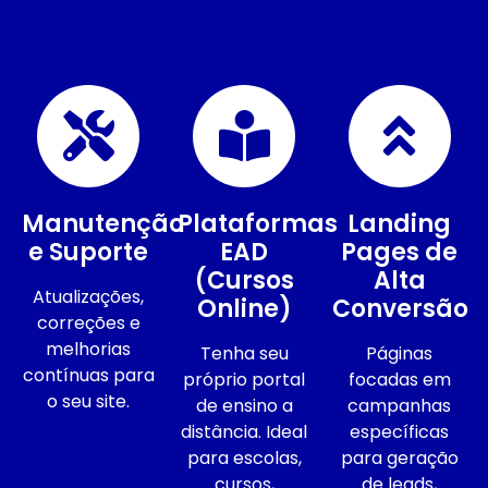
Manutenção
Plataformas
Landing
e Suporte
EAD
Pages de
(Cursos
Alta
Atualizações,
Online)
Conversão
correções e
melhorias
Tenha seu
Páginas
contínuas para
próprio portal
focadas em
o seu site.
de ensino a
campanhas
distância. Ideal
específicas
para escolas,
para geração
cursos,
de leads,