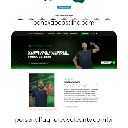
conexaocastilho.com
personalfagnercavalcante.com.br