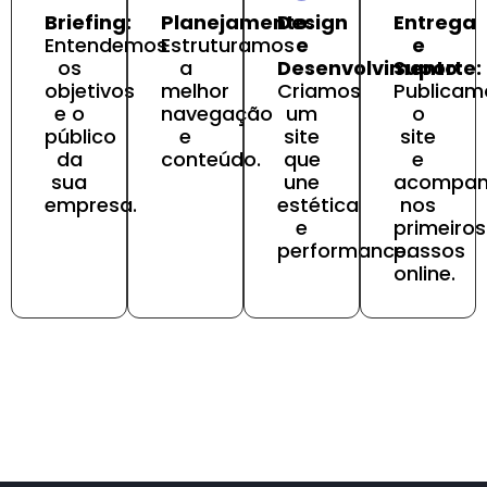
Briefing:
Planejamento:
Design
Entrega
Entendemos
Estruturamos
e
e
os
a
Desenvolvimento:
Suporte:
objetivos
melhor
Criamos
Publicam
e o
navegação
um
o
público
e
site
site
da
conteúdo.
que
e
sua
une
acompa
empresa.
estética
nos
e
primeiros
performance.
passos
online.