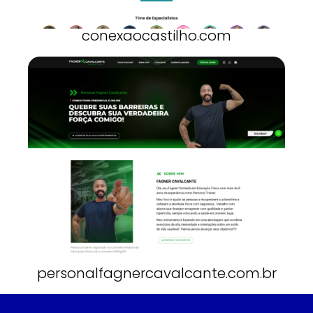
conexaocastilho.com
personalfagnercavalcante.com.br