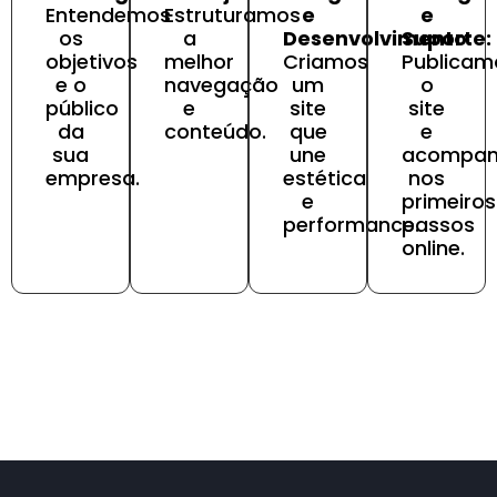
Entendemos
Estruturamos
e
e
os
a
Desenvolvimento:
Suporte:
objetivos
melhor
Criamos
Publicam
e o
navegação
um
o
público
e
site
site
da
conteúdo.
que
e
sua
une
acompa
empresa.
estética
nos
e
primeiros
performance.
passos
online.