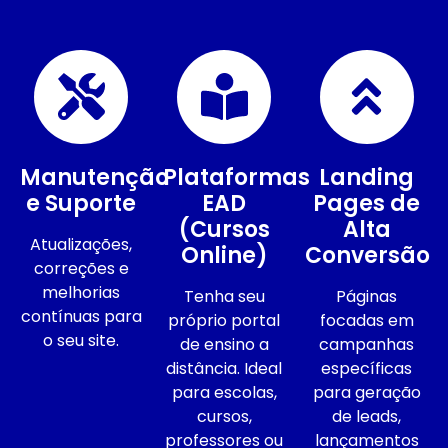
Manutenção
Plataformas
Landing
e Suporte
EAD
Pages de
(Cursos
Alta
Atualizações,
Online)
Conversão
correções e
melhorias
Tenha seu
Páginas
contínuas para
próprio portal
focadas em
o seu site.
de ensino a
campanhas
distância. Ideal
específicas
para escolas,
para geração
cursos,
de leads,
professores ou
lançamentos