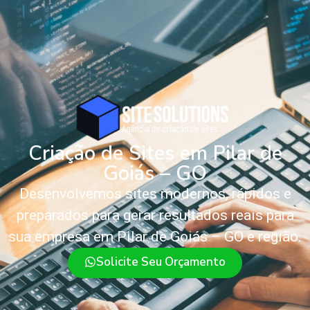
Criação de Sites em Pilar de
Goiás – GO
Desenvolvemos sites modernos, rápidos e
preparados para gerar resultados reais para
sua empresa em Pilar de Goiás – GO e região.
Solicite Seu Orçamento