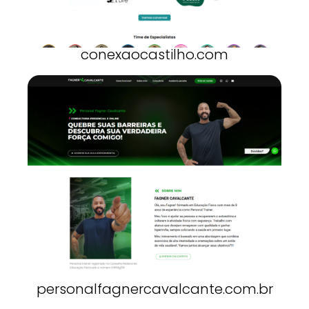
conexaocastilho.com
personalfagnercavalcante.com.br