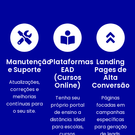
Manutenção
Plataformas
Landing
e Suporte
EAD
Pages de
(Cursos
Alta
Atualizações,
Online)
Conversão
correções e
melhorias
Tenha seu
Páginas
contínuas para
próprio portal
focadas em
o seu site.
de ensino a
campanhas
distância. Ideal
específicas
para escolas,
para geração
cursos,
de leads,