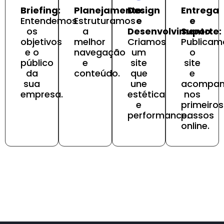
Briefing:
Planejamento:
Design
Entrega
Entendemos
Estruturamos
e
e
os
a
Desenvolvimento:
Suporte:
objetivos
melhor
Criamos
Publicam
e o
navegação
um
o
público
e
site
site
da
conteúdo.
que
e
sua
une
acompa
empresa.
estética
nos
e
primeiros
performance.
passos
online.