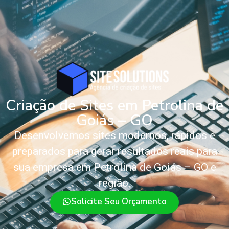
Criação de Sites em Petrolina de
Goiás – GO
Desenvolvemos sites modernos, rápidos e
preparados para gerar resultados reais para
sua empresa em Petrolina de Goiás – GO e
região.
Solicite Seu Orçamento