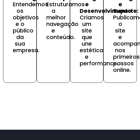
Entendemos
Estruturamos
e
e
os
a
Desenvolvimento:
Suporte:
objetivos
melhor
Criamos
Publicam
e o
navegação
um
o
público
e
site
site
da
conteúdo.
que
e
sua
une
acompa
empresa.
estética
nos
e
primeiros
performance.
passos
online.