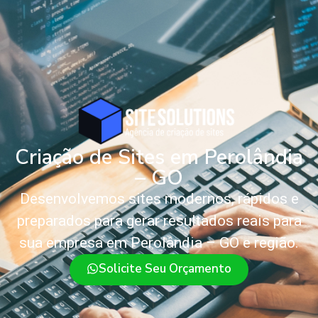
Criação de Sites em Perolândia
– GO
Desenvolvemos sites modernos, rápidos e
preparados para gerar resultados reais para
sua empresa em Perolândia – GO e região.
Solicite Seu Orçamento