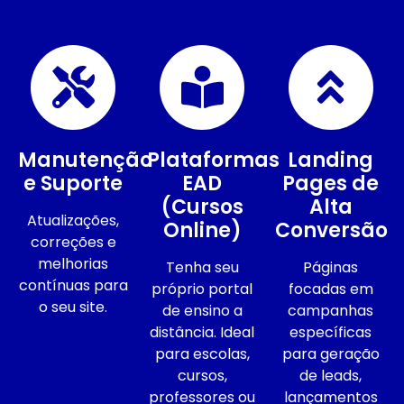
Manutenção
Plataformas
Landing
e Suporte
EAD
Pages de
(Cursos
Alta
Atualizações,
Online)
Conversão
correções e
melhorias
Tenha seu
Páginas
contínuas para
próprio portal
focadas em
o seu site.
de ensino a
campanhas
distância. Ideal
específicas
para escolas,
para geração
cursos,
de leads,
professores ou
lançamentos