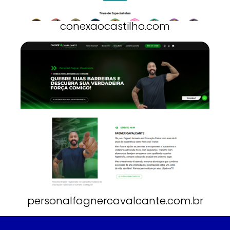
conexaocastilho.com
personalfagnercavalcante.com.br