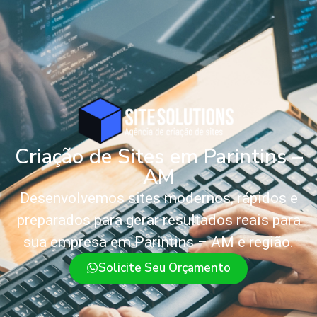
Criação de Sites em Parintins –
AM
Desenvolvemos sites modernos, rápidos e
preparados para gerar resultados reais para
sua empresa em Parintins – AM e região.
Solicite Seu Orçamento