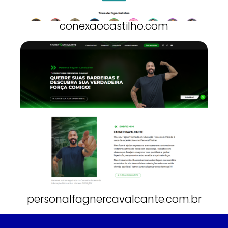
conexaocastilho.com
personalfagnercavalcante.com.br