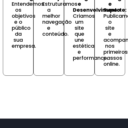
Entendemos
Estruturamos
e
e
os
a
Desenvolvimento:
Suporte:
objetivos
melhor
Criamos
Publicam
e o
navegação
um
o
público
e
site
site
da
conteúdo.
que
e
sua
une
acompa
empresa.
estética
nos
e
primeiros
performance.
passos
online.