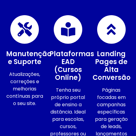
Manutenção
Plataformas
Landing
e Suporte
EAD
Pages de
(Cursos
Alta
Atualizações,
Online)
Conversão
correções e
melhorias
Tenha seu
Páginas
contínuas para
próprio portal
focadas em
o seu site.
de ensino a
campanhas
distância. Ideal
específicas
para escolas,
para geração
cursos,
de leads,
professores ou
lançamentos