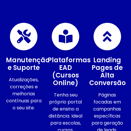
Manutenção
Plataformas
Landing
e Suporte
EAD
Pages de
(Cursos
Alta
Atualizações,
Online)
Conversão
correções e
melhorias
Tenha seu
Páginas
contínuas para
próprio portal
focadas em
o seu site.
de ensino a
campanhas
distância. Ideal
específicas
para escolas,
para geração
cursos,
de leads,