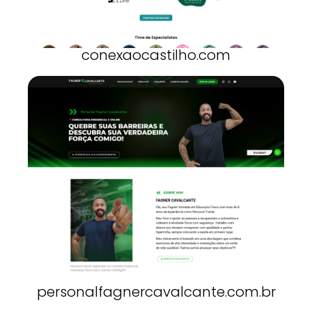
conexaocastilho.com
personalfagnercavalcante.com.br