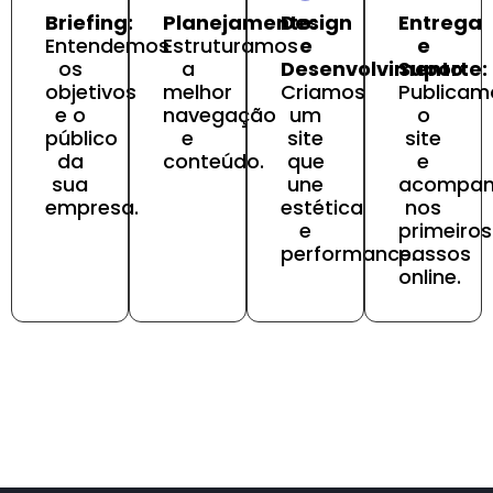
Briefing:
Planejamento:
Design
Entrega
Entendemos
Estruturamos
e
e
os
a
Desenvolvimento:
Suporte:
objetivos
melhor
Criamos
Publicam
e o
navegação
um
o
público
e
site
site
da
conteúdo.
que
e
sua
une
acompa
empresa.
estética
nos
e
primeiros
performance.
passos
online.