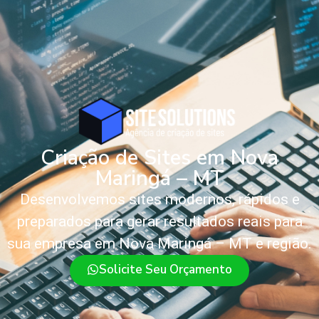
Criação de Sites em Nova
Maringá – MT
Desenvolvemos sites modernos, rápidos e
preparados para gerar resultados reais para
sua empresa em Nova Maringá – MT e região.
Solicite Seu Orçamento