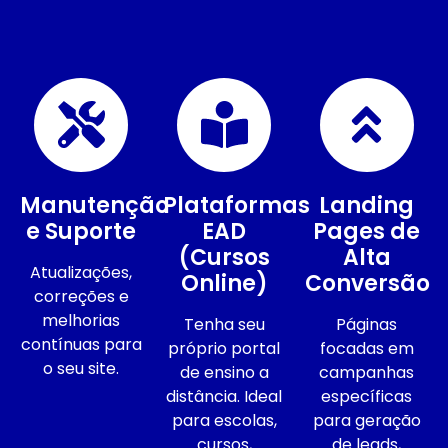
Manutenção
Plataformas
Landing
e Suporte
EAD
Pages de
(Cursos
Alta
Atualizações,
Online)
Conversão
correções e
melhorias
Tenha seu
Páginas
contínuas para
próprio portal
focadas em
o seu site.
de ensino a
campanhas
distância. Ideal
específicas
para escolas,
para geração
cursos,
de leads,