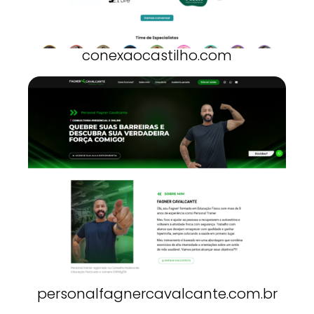
conexaocastilho.com
personalfagnercavalcante.com.br