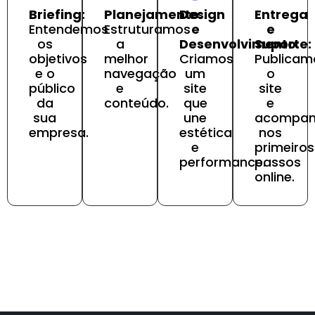
Briefing:
Planejamento:
Design
Entrega
Entendemos
Estruturamos
e
e
os
a
Desenvolvimento:
Suporte:
objetivos
melhor
Criamos
Publicam
e o
navegação
um
o
público
e
site
site
da
conteúdo.
que
e
sua
une
acompa
empresa.
estética
nos
e
primeiros
performance.
passos
online.