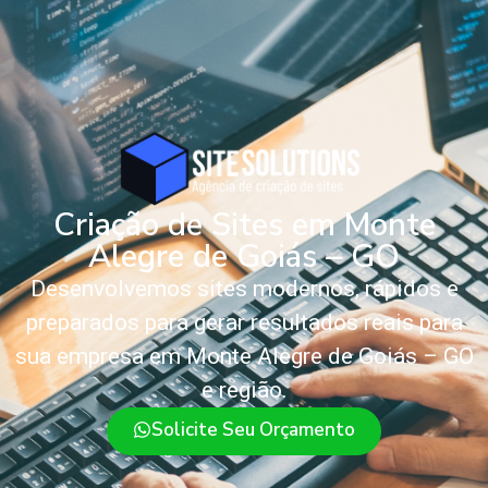
Criação de Sites em Monte
Alegre de Goiás – GO
Desenvolvemos sites modernos, rápidos e
preparados para gerar resultados reais para
sua empresa em Monte Alegre de Goiás – GO
e região.
Solicite Seu Orçamento