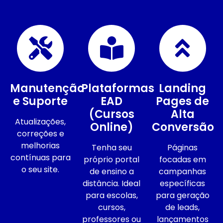
Manutenção
Plataformas
Landing
e Suporte
EAD
Pages de
(Cursos
Alta
Atualizações,
Online)
Conversão
correções e
melhorias
Tenha seu
Páginas
contínuas para
próprio portal
focadas em
o seu site.
de ensino a
campanhas
distância. Ideal
específicas
para escolas,
para geração
cursos,
de leads,
professores ou
lançamentos