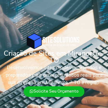
Criação de Sites em Miranorte –
TO
Desenvolvemos sites modernos, rápidos e
preparados para gerar resultados reais para
sua empresa em Miranorte – TO e região.
Solicite Seu Orçamento