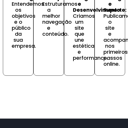
Entendemos
Estruturamos
e
e
os
a
Desenvolvimento:
Suporte:
objetivos
melhor
Criamos
Publicam
e o
navegação
um
o
público
e
site
site
da
conteúdo.
que
e
sua
une
acompa
empresa.
estética
nos
e
primeiros
performance.
passos
online.