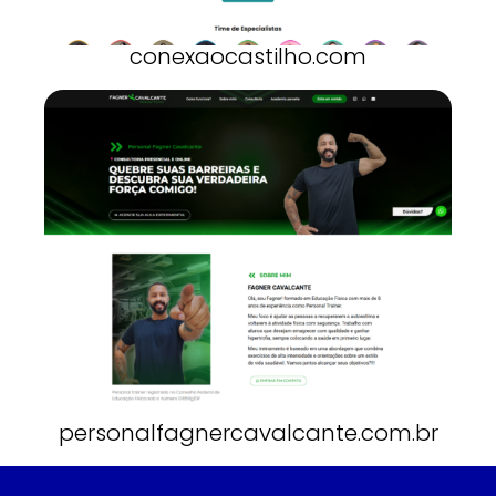
conexaocastilho.com
personalfagnercavalcante.com.br