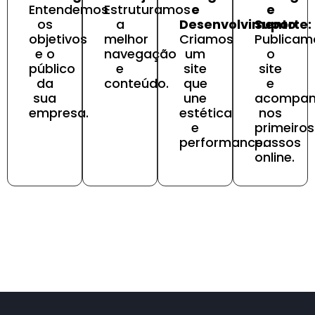
Entendemos
Estruturamos
e
e
os
a
Desenvolvimento:
Suporte:
objetivos
melhor
Criamos
Publicam
e o
navegação
um
o
público
e
site
site
da
conteúdo.
que
e
sua
une
acompa
empresa.
estética
nos
e
primeiros
performance.
passos
online.