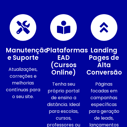
Manutenção
Plataformas
Landing
e Suporte
EAD
Pages de
(Cursos
Alta
Atualizações,
Online)
Conversão
correções e
melhorias
Tenha seu
Páginas
contínuas para
próprio portal
focadas em
o seu site.
de ensino a
campanhas
distância. Ideal
específicas
para escolas,
para geração
cursos,
de leads,
professores ou
lançamentos