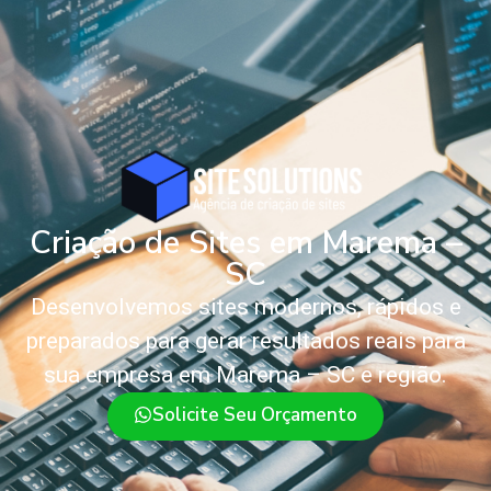
Criação de Sites em Marema –
SC
Desenvolvemos sites modernos, rápidos e
preparados para gerar resultados reais para
sua empresa em Marema – SC e região.
Solicite Seu Orçamento