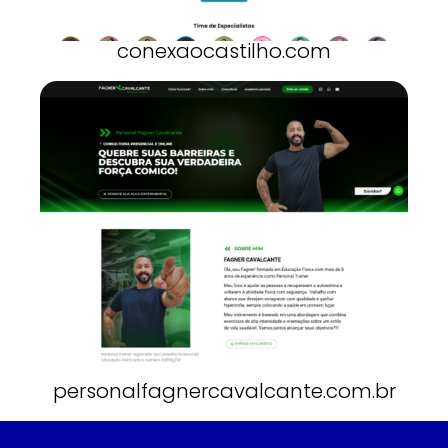
conexaocastilho.com
personalfagnercavalcante.com.br