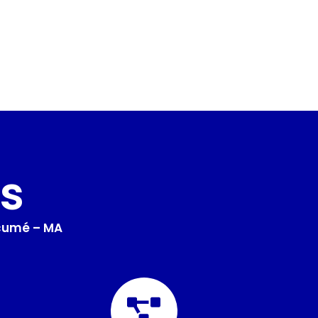
s
çumé – MA