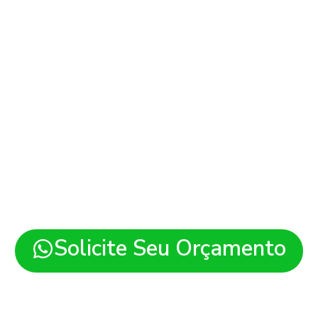
 de Sites em Maracaç
es modernos, rápidos e pre
ara sua empresa em Maraca
Solicite Seu Orçamento