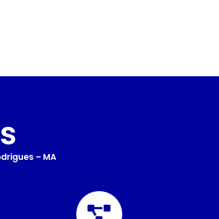
s
odrigues – MA