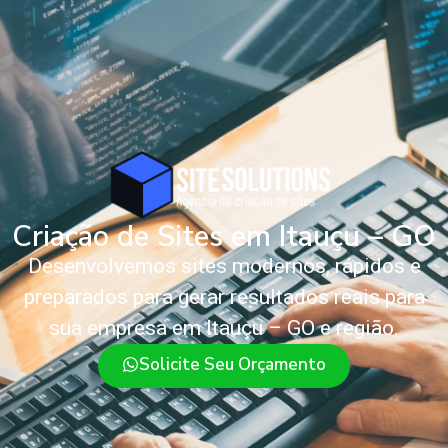
Criação de Sites em Itauçu – GO
Desenvolvemos sites modernos, rápidos e
preparados para gerar resultados reais para
sua empresa em Itauçu – GO e região.
Solicite Seu Orçamento