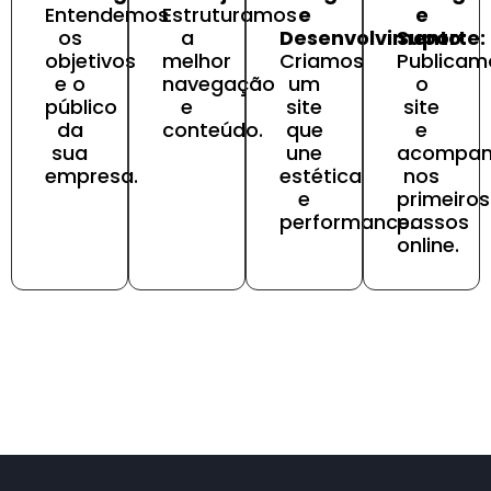
Entendemos
Estruturamos
e
e
os
a
Desenvolvimento:
Suporte:
objetivos
melhor
Criamos
Publicam
e o
navegação
um
o
público
e
site
site
da
conteúdo.
que
e
sua
une
acompa
empresa.
estética
nos
e
primeiros
performance.
passos
online.