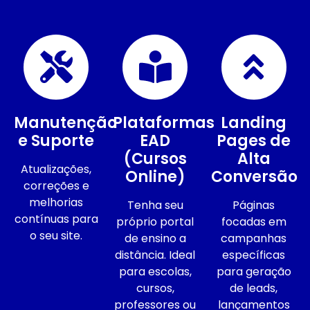
Manutenção
Plataformas
Landing
e Suporte
EAD
Pages de
(Cursos
Alta
Atualizações,
Online)
Conversão
correções e
melhorias
Tenha seu
Páginas
contínuas para
próprio portal
focadas em
o seu site.
de ensino a
campanhas
distância. Ideal
específicas
para escolas,
para geração
cursos,
de leads,
professores ou
lançamentos