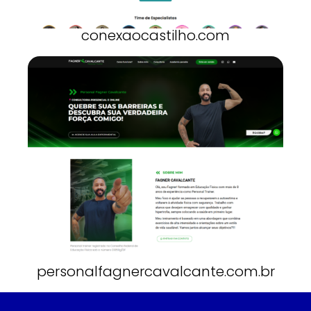
conexaocastilho.com
personalfagnercavalcante.com.br