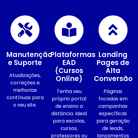
Manutenção
Plataformas
Landing
e Suporte
EAD
Pages de
(Cursos
Alta
Atualizações,
Online)
Conversão
correções e
melhorias
Tenha seu
Páginas
contínuas para
próprio portal
focadas em
o seu site.
de ensino a
campanhas
distância. Ideal
específicas
para escolas,
para geração
cursos,
de leads,
professores ou
lançamentos