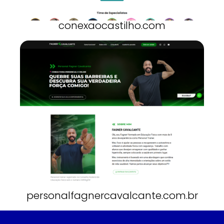
conexaocastilho.com
personalfagnercavalcante.com.br