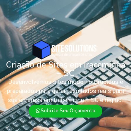
Criação de Sites em Iraceminha
– SC
Desenvolvemos sites modernos, rápidos e
preparados para gerar resultados reais para
sua empresa em Iraceminha – SC e região.
Solicite Seu Orçamento