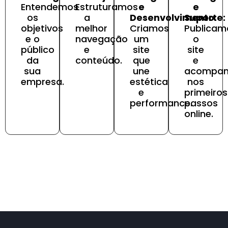
Entendemos
Estruturamos
e
e
os
a
Desenvolvimento:
Suporte:
objetivos
melhor
Criamos
Publicam
e o
navegação
um
o
público
e
site
site
da
conteúdo.
que
e
sua
une
acompa
empresa.
estética
nos
e
primeiros
performance.
passos
online.