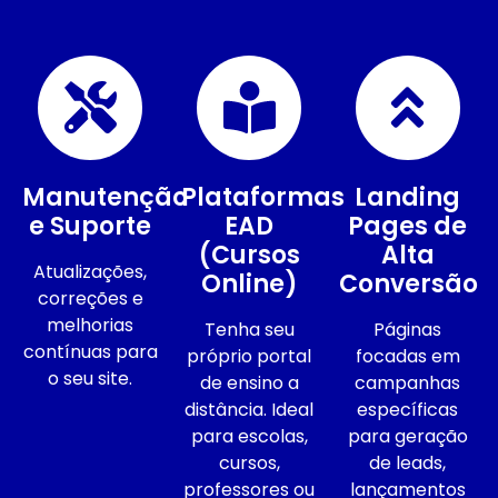
Manutenção
Plataformas
Landing
e Suporte
EAD
Pages de
(Cursos
Alta
Atualizações,
Online)
Conversão
correções e
melhorias
Tenha seu
Páginas
contínuas para
próprio portal
focadas em
o seu site.
de ensino a
campanhas
distância. Ideal
específicas
para escolas,
para geração
cursos,
de leads,
professores ou
lançamentos