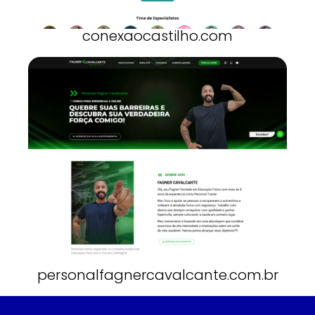
conexaocastilho.com
personalfagnercavalcante.com.br