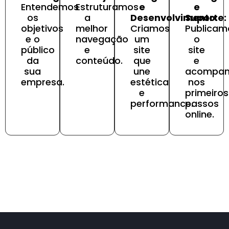
Entendemos
Estruturamos
e
e
os
a
Desenvolvimento:
Suporte:
objetivos
melhor
Criamos
Publicam
e o
navegação
um
o
público
e
site
site
da
conteúdo.
que
e
sua
une
acompa
empresa.
estética
nos
e
primeiros
performance.
passos
online.