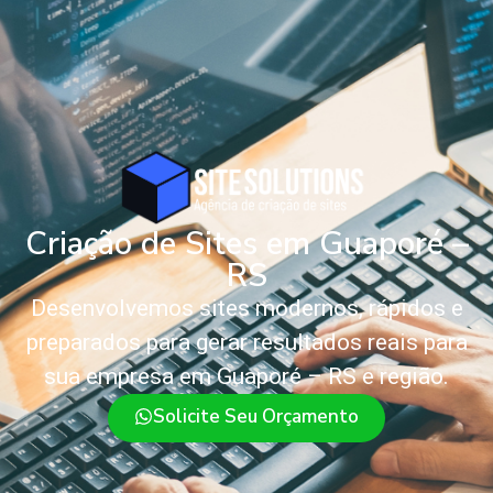
Criação de Sites em Guaporé –
RS
Desenvolvemos sites modernos, rápidos e
preparados para gerar resultados reais para
sua empresa em Guaporé – RS e região.
Solicite Seu Orçamento