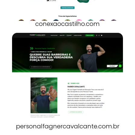
conexaocastilho.com
personalfagnercavalcante.com.br