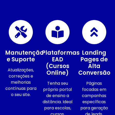
Manutenção
Plataformas
Landing
e Suporte
EAD
Pages de
(Cursos
Alta
Atualizações,
Online)
Conversão
correções e
melhorias
Tenha seu
Páginas
contínuas para
próprio portal
focadas em
o seu site.
de ensino a
campanhas
distância. Ideal
específicas
para escolas,
para geração
cursos,
de leads,