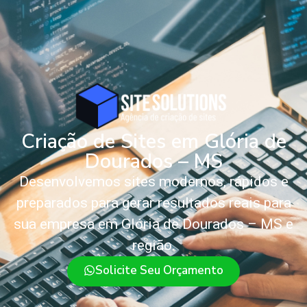
Criação de Sites em Glória de
Dourados – MS
Desenvolvemos sites modernos, rápidos e
preparados para gerar resultados reais para
sua empresa em Glória de Dourados – MS e
região.
Solicite Seu Orçamento