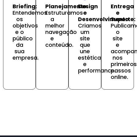
Briefing:
Planejamento:
Design
Entrega
Entendemos
Estruturamos
e
e
os
a
Desenvolvimento:
Suporte:
objetivos
melhor
Criamos
Publicam
e o
navegação
um
o
público
e
site
site
da
conteúdo.
que
e
sua
une
acompa
empresa.
estética
nos
e
primeiros
performance.
passos
online.