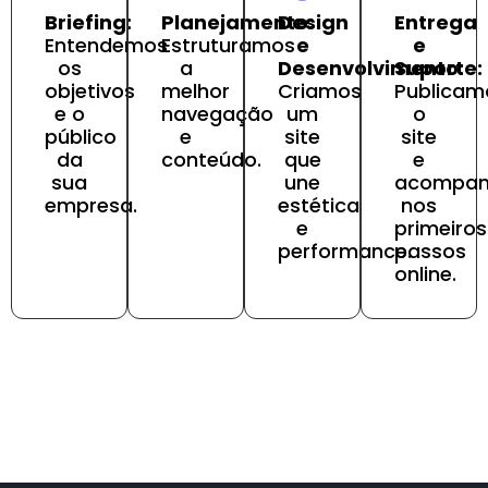
Briefing:
Planejamento:
Design
Entrega
Entendemos
Estruturamos
e
e
os
a
Desenvolvimento:
Suporte:
objetivos
melhor
Criamos
Publicam
e o
navegação
um
o
público
e
site
site
da
conteúdo.
que
e
sua
une
acompa
empresa.
estética
nos
e
primeiros
performance.
passos
online.