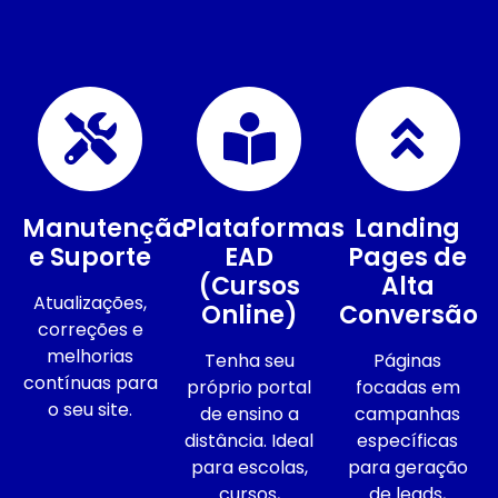
Manutenção
Plataformas
Landing
e Suporte
EAD
Pages de
(Cursos
Alta
Atualizações,
Online)
Conversão
correções e
melhorias
Tenha seu
Páginas
contínuas para
próprio portal
focadas em
o seu site.
de ensino a
campanhas
distância. Ideal
específicas
para escolas,
para geração
cursos,
de leads,