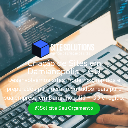
Criação de Sites em
Damianópolis – GO
Desenvolvemos sites modernos, rápidos e
preparados para gerar resultados reais para
sua empresa em Damianópolis – GO e região.
Solicite Seu Orçamento