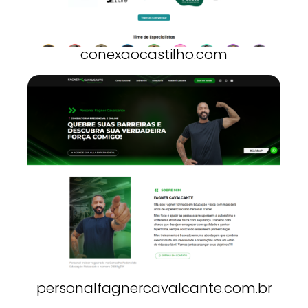
conexaocastilho.com
personalfagnercavalcante.com.br