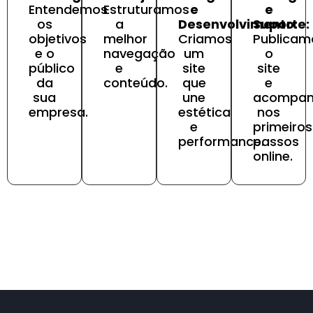
Entendemos
Estruturamos
e
e
os
a
Desenvolvimento:
Suporte:
objetivos
melhor
Criamos
Publicam
e o
navegação
um
o
público
e
site
site
da
conteúdo.
que
e
sua
une
acompa
empresa.
estética
nos
e
primeiros
performance.
passos
online.