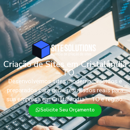
Criação de Sites em Cristalândia
– TO
Desenvolvemos sites modernos, rápidos e
preparados para gerar resultados reais para
sua empresa em Cristalândia – TO e região.
Solicite Seu Orçamento