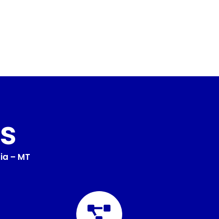
s
ia – MT