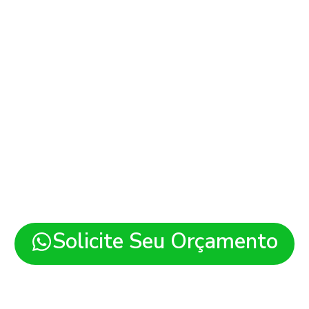
ão de Sites em Cláudi
es modernos, rápidos e pre
 para sua empresa em Cláud
Solicite Seu Orçamento