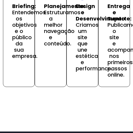
Briefing:
Planejamento:
Design
Entrega
Entendemos
Estruturamos
e
e
os
a
Desenvolvimento:
Suporte:
objetivos
melhor
Criamos
Publicam
e o
navegação
um
o
público
e
site
site
da
conteúdo.
que
e
sua
une
acompa
empresa.
estética
nos
e
primeiros
performance.
passos
online.