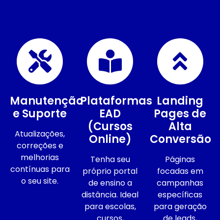
Manutenção
Plataformas
Landing
e Suporte
EAD
Pages de
(Cursos
Alta
Atualizações,
Online)
Conversão
correções e
melhorias
Tenha seu
Páginas
contínuas para
próprio portal
focadas em
o seu site.
de ensino a
campanhas
distância. Ideal
específicas
para escolas,
para geração
cursos,
de leads,