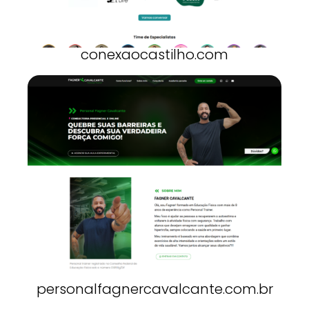
conexaocastilho.com
personalfagnercavalcante.com.br