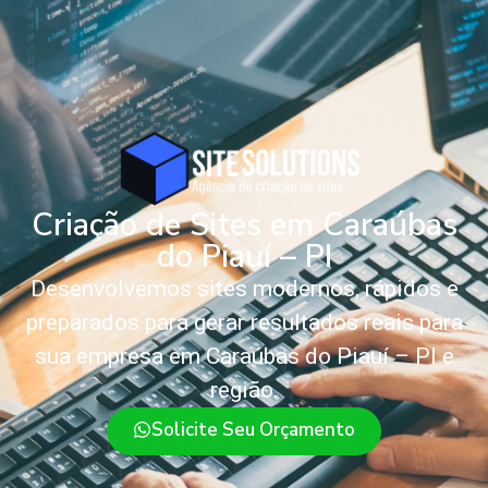
Criação de Sites em Caraúbas
do Piauí – PI
Desenvolvemos sites modernos, rápidos e
preparados para gerar resultados reais para
sua empresa em Caraúbas do Piauí – PI e
região.
Solicite Seu Orçamento