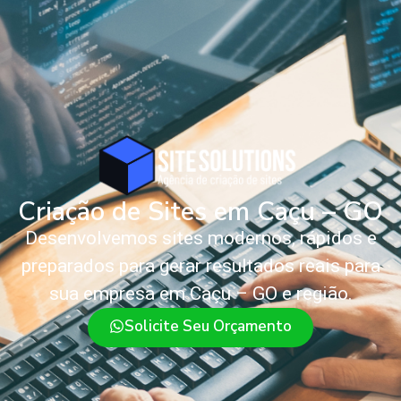
Criação de Sites em Caçu – GO
Desenvolvemos sites modernos, rápidos e
preparados para gerar resultados reais para
sua empresa em Caçu – GO e região.
Solicite Seu Orçamento