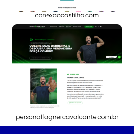
conexaocastilho.com
personalfagnercavalcante.com.br