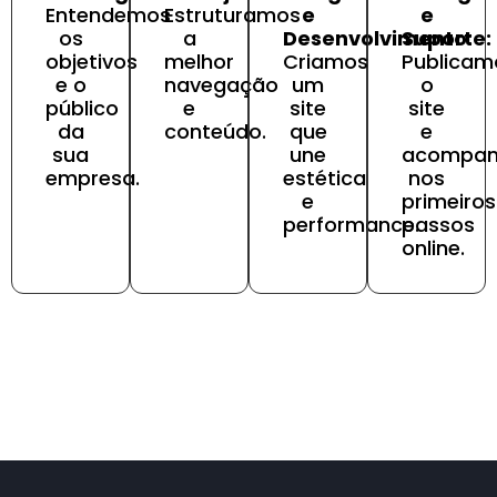
Entendemos
Estruturamos
e
e
os
a
Desenvolvimento:
Suporte:
objetivos
melhor
Criamos
Publicam
e o
navegação
um
o
público
e
site
site
da
conteúdo.
que
e
sua
une
acompa
empresa.
estética
nos
e
primeiros
performance.
passos
online.