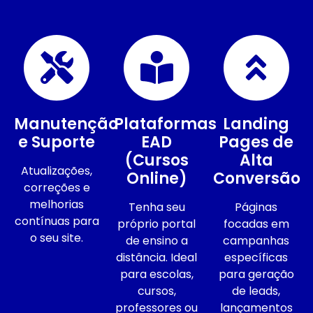
Manutenção
Plataformas
Landing
e Suporte
EAD
Pages de
(Cursos
Alta
Atualizações,
Online)
Conversão
correções e
melhorias
Tenha seu
Páginas
contínuas para
próprio portal
focadas em
o seu site.
de ensino a
campanhas
distância. Ideal
específicas
para escolas,
para geração
cursos,
de leads,
professores ou
lançamentos