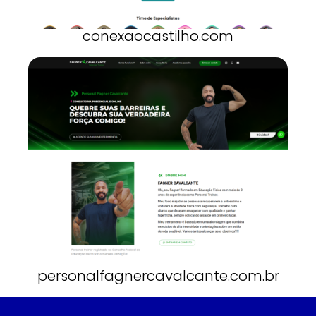
conexaocastilho.com
personalfagnercavalcante.com.br