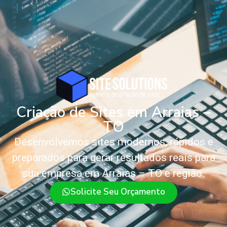
Criação de Sites em Arraias –
TO
Desenvolvemos sites modernos, rápidos e
preparados para gerar resultados reais para
sua empresa em Arraias – TO e região.
Solicite Seu Orçamento