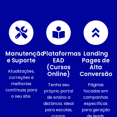
Manutenção
Plataformas
Landing
e Suporte
EAD
Pages de
(Cursos
Alta
Atualizações,
Online)
Conversão
correções e
melhorias
Tenha seu
Páginas
contínuas para
próprio portal
focadas em
o seu site.
de ensino a
campanhas
distância. Ideal
específicas
para escolas,
para geração
cursos,
de leads,