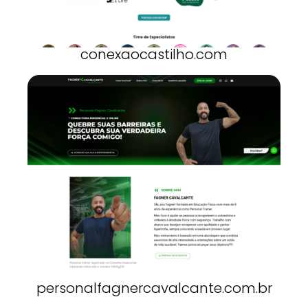
conexaocastilho.com
personalfagnercavalcante.com.br