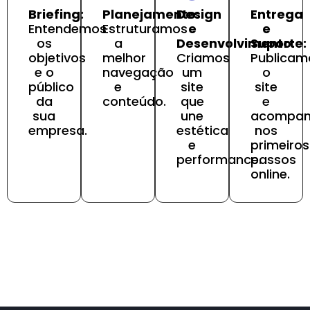
Briefing:
Planejamento:
Design
Entrega
Entendemos
Estruturamos
e
e
os
a
Desenvolvimento:
Suporte:
objetivos
melhor
Criamos
Publicam
e o
navegação
um
o
público
e
site
site
da
conteúdo.
que
e
sua
une
acompa
empresa.
estética
nos
e
primeiros
performance.
passos
online.