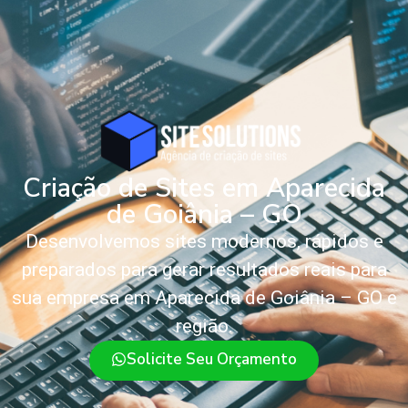
Criação de Sites em Aparecida
de Goiânia – GO
Desenvolvemos sites modernos, rápidos e
preparados para gerar resultados reais para
sua empresa em Aparecida de Goiânia – GO e
região.
Solicite Seu Orçamento