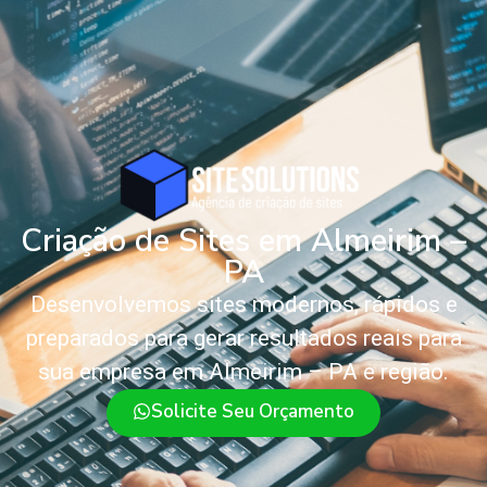
Criação de Sites em Almeirim –
PA
Desenvolvemos sites modernos, rápidos e
preparados para gerar resultados reais para
sua empresa em Almeirim – PA e região.
Solicite Seu Orçamento