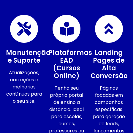
Manutenção
Plataformas
Landing
e Suporte
EAD
Pages de
(Cursos
Alta
Atualizações,
Online)
Conversão
correções e
melhorias
Tenha seu
Páginas
contínuas para
próprio portal
focadas em
o seu site.
de ensino a
campanhas
distância. Ideal
específicas
para escolas,
para geração
cursos,
de leads,
professores ou
lançamentos