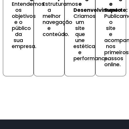
Entendemos
Estruturamos
e
e
os
a
Desenvolvimento:
Suporte:
objetivos
melhor
Criamos
Publicam
e o
navegação
um
o
público
e
site
site
da
conteúdo.
que
e
sua
une
acompa
empresa.
estética
nos
e
primeiros
performance.
passos
online.