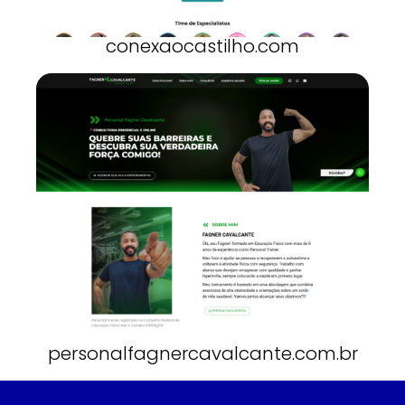
conexaocastilho.com
personalfagnercavalcante.com.br